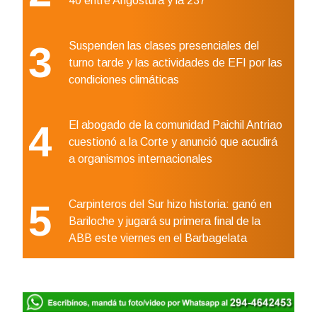
40 entre Angostura y la 237
3
Suspenden las clases presenciales del
turno tarde y las actividades de EFI por las
condiciones climáticas
4
El abogado de la comunidad Paichil Antriao
cuestionó a la Corte y anunció que acudirá
a organismos internacionales
5
Carpinteros del Sur hizo historia: ganó en
Bariloche y jugará su primera final de la
ABB este viernes en el Barbagelata