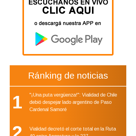
Ránking de noticias
1
"¡Una puta vergüenza!": Vialidad de Chile
debió despejar lado argentino de Paso
Cardenal Samoré
2
Vialidad decretó el corte total en la Ruta