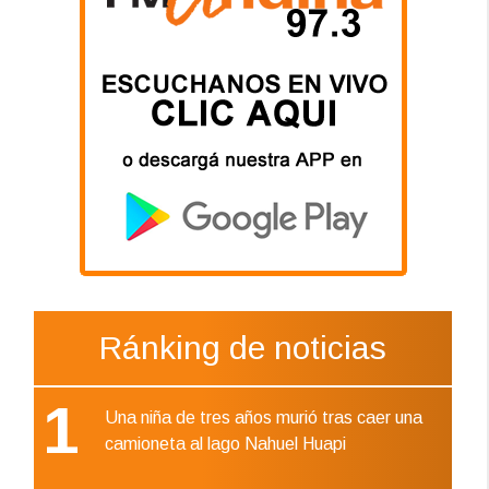
Ránking de noticias
1
Una niña de tres años murió tras caer una
camioneta al lago Nahuel Huapi