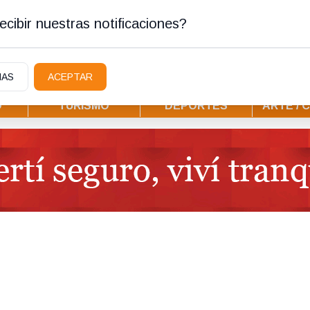
ostura
cibir nuestras notificaciones?
IAS
ACEPTAR
D
TURISMO
DEPORTES
ARTE / 