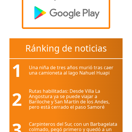
Ránking de noticias
1
Una niña de tres años murió tras caer
una camioneta al lago Nahuel Huapi
2
Rutas habilitadas: Desde Villa La
Angostura ya se puede viajar a
Bariloche y San Martín de los Andes,
pero está cerrado el paso Samoré
3
Carpinteros del Sur, con un Barbagelata
colmado, pegó primero y quedó a un