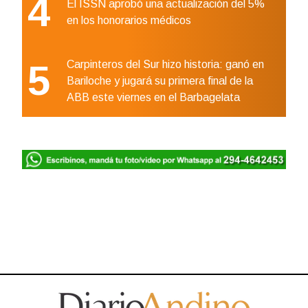
4
El ISSN aprobó una actualización del 5%
en los honorarios médicos
5
Carpinteros del Sur hizo historia: ganó en
Bariloche y jugará su primera final de la
ABB este viernes en el Barbagelata