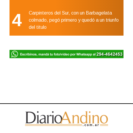
4
Carpinteros del Sur, con un Barbagelata
colmado, pegó primero y quedó a un triunfo
del titulo