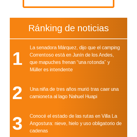
Ránking de noticias
La senadora Márquez, dijo que el camping
1
Correntoso está en Junín de los Andes,
que mapuches frenan “una rotonda” y
Müller es intendente
2
Una niña de tres años murió tras caer una
camioneta al lago Nahuel Huapi
3
Conocé el estado de las rutas en Villa La
Angostura: nieve, hielo y uso obligatorio de
cadenas