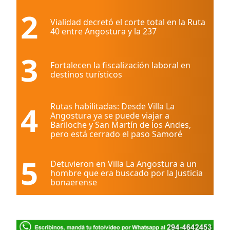
2
Vialidad decretó el corte total en la Ruta
40 entre Angostura y la 237
3
Fortalecen la fiscalización laboral en
destinos turísticos
4
Rutas habilitadas: Desde Villa La
Angostura ya se puede viajar a
Bariloche y San Martín de los Andes,
pero está cerrado el paso Samoré
5
Detuvieron en Villa La Angostura a un
hombre que era buscado por la Justicia
bonaerense