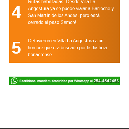
Rutas habilitadas: Desde Villa La
4
Angostura ya se puede viajar a Bariloche y
San Martín de los Andes, pero está
cerrado el paso Samoré
5
Detuvieron en Villa La Angostura a un
hombre que era buscado por la Justicia
bonaerense