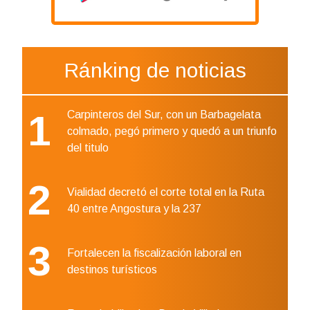
Ránking de noticias
1
Carpinteros del Sur, con un Barbagelata
colmado, pegó primero y quedó a un triunfo
del titulo
2
Vialidad decretó el corte total en la Ruta
40 entre Angostura y la 237
3
Fortalecen la fiscalización laboral en
destinos turísticos