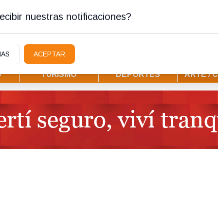
ura
cibir nuestras notificaciones?
IAS
ACEPTAR
D
TURISMO
DEPORTES
ARTE / 