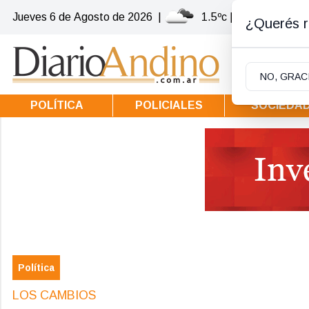
Jueves 6
de
Agosto
de 2026
|
1.5ºc | Villa la Angost
¿Querés re
NO, GRAC
POLÍTICA
POLICIALES
SOCIEDA
Política
LOS CAMBIOS