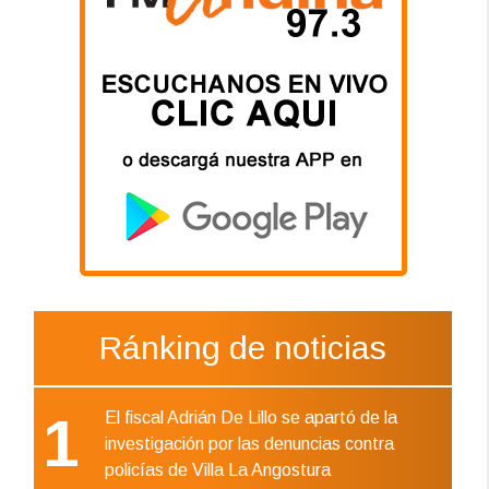
Ránking de noticias
1
El fiscal Adrián De Lillo se apartó de la
investigación por las denuncias contra
policías de Villa La Angostura