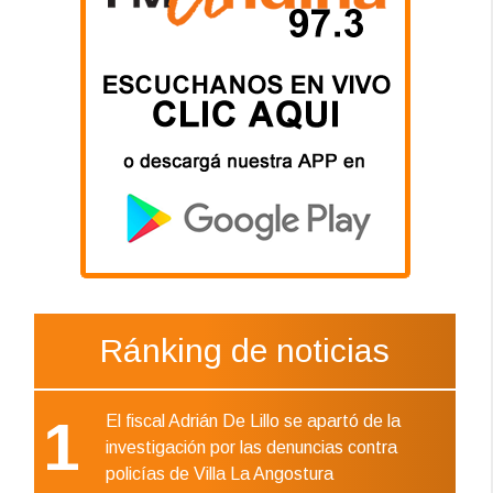
Ránking de noticias
1
El fiscal Adrián De Lillo se apartó de la
investigación por las denuncias contra
policías de Villa La Angostura