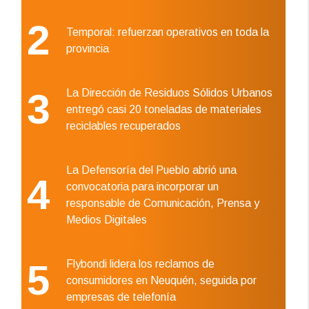
2
Temporal: refuerzan operativos en toda la
provincia
3
La Dirección de Residuos Sólidos Urbanos
entregó casi 20 toneladas de materiales
reciclables recuperados
La Defensoría del Pueblo abrió una
4
convocatoria para incorporar un
responsable de Comunicación, Prensa y
Medios Digitales
5
Flybondi lidera los reclamos de
consumidores en Neuquén, seguida por
empresas de telefonía