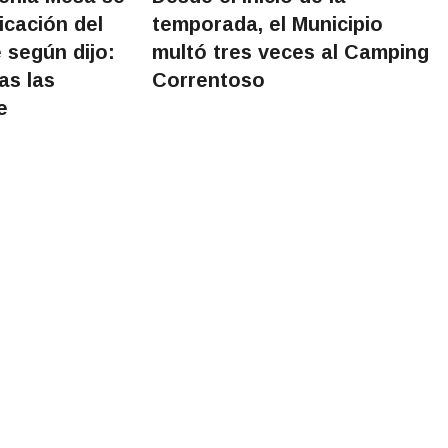
icación del
temporada, el Municipio
 según dijo:
multó tres veces al Camping
as las
Correntoso
e