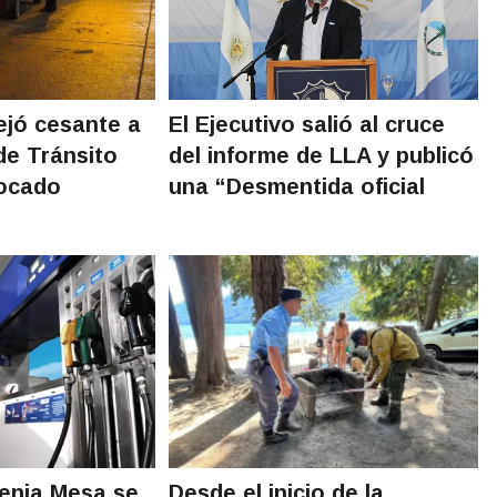
ejó cesante a
El Ejecutivo salió al cruce
de Tránsito
del informe de LLA y publicó
hocado
una “Desmentida oficial
genia Mesa se
Desde el inicio de la