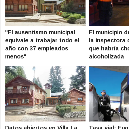
"El ausentismo municipal
El municipio d
equivale a trabajar todo el
la inspectora 
año con 37 empleados
que habría c
menos"
alcoholizada
Datos abiertos en Villa La
Tasa vial: Eu