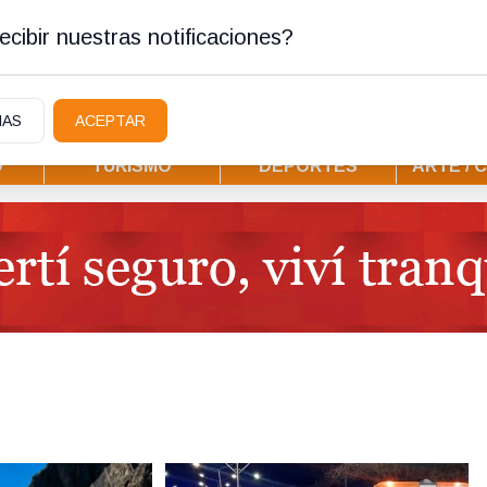
ura
cibir nuestras notificaciones?
IAS
ACEPTAR
D
TURISMO
DEPORTES
ARTE / 