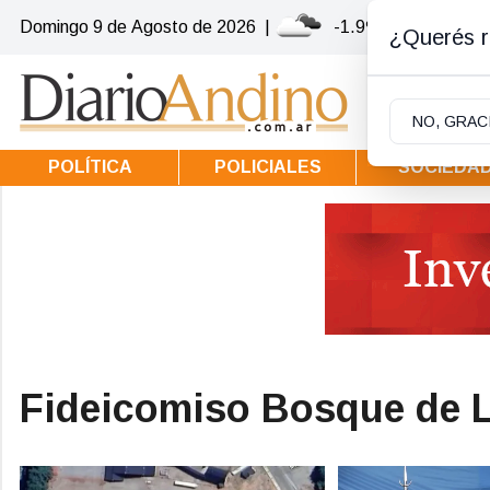
Domingo 9
de
Agosto
de 2026
|
-1.9ºc | Villa la Ang
¿Querés re
NO, GRAC
POLÍTICA
POLICIALES
SOCIEDA
Fideicomiso Bosque de