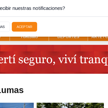
ostura
cibir nuestras notificaciones?
IAS
ACEPTAR
D
TURISMO
DEPORTES
ARTE / 
 Lumas