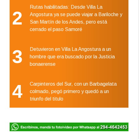
Rutas habilitadas: Desde Villa La
2
Angostura ya se puede viajar a Bariloche y
San Martín de los Andes, pero está
cerrado el paso Samoré
3
Detuvieron en Villa La Angostura a un
hombre que era buscado por la Justicia
bonaerense
4
Carpinteros del Sur, con un Barbagelata
colmado, pegó primero y quedó a un
triunfo del titulo