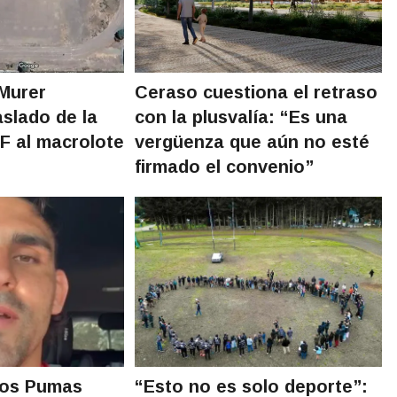
 Murer
Ceraso cuestiona el retraso
aslado de la
con la plusvalía: “Es una
F al macrolote
vergüenza que aún no esté
firmado el convenio”
 los Pumas
“Esto no es solo deporte”: