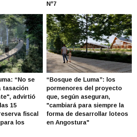
N°7
uma: “No se
“Bosque de Luma”: los
a tasación
pormenores del proyecto
e", advirtió
que, según aseguran,
las 15
"cambiará para siempre la
eserva fiscal
forma de desarrollar loteos
para los
en Angostura"