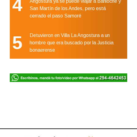
4
Angostura ya se puede viajar a Bariloche y
San Martín de los Andes, pero está
cerrado el paso Samoré
5
Detuvieron en Villa La Angostura a un
hombre que era buscado por la Justicia
bonaerense