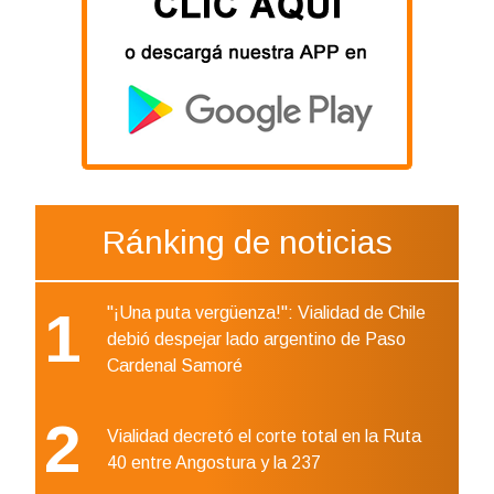
Ránking de noticias
1
"¡Una puta vergüenza!": Vialidad de Chile
debió despejar lado argentino de Paso
Cardenal Samoré
2
Vialidad decretó el corte total en la Ruta
40 entre Angostura y la 237