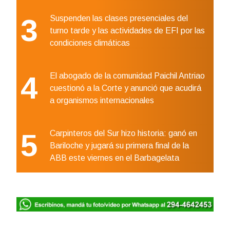
3
Suspenden las clases presenciales del
turno tarde y las actividades de EFI por las
condiciones climáticas
4
El abogado de la comunidad Paichil Antriao
cuestionó a la Corte y anunció que acudirá
a organismos internacionales
5
Carpinteros del Sur hizo historia: ganó en
Bariloche y jugará su primera final de la
ABB este viernes en el Barbagelata