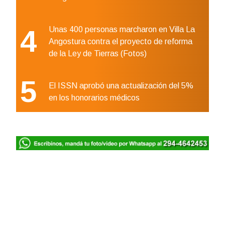
4
Unas 400 personas marcharon en Villa La
Angostura contra el proyecto de reforma
de la Ley de Tierras (Fotos)
5
El ISSN aprobó una actualización del 5%
en los honorarios médicos