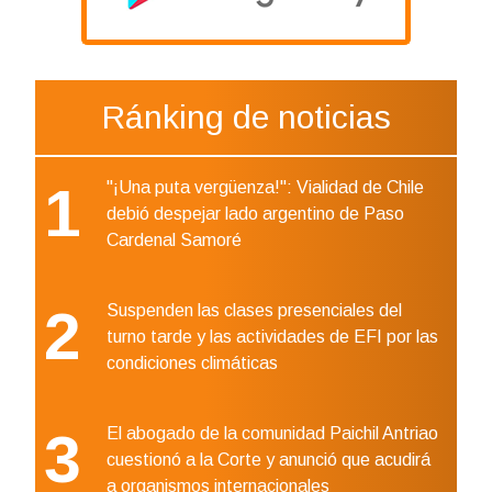
Ránking de noticias
1
"¡Una puta vergüenza!": Vialidad de Chile
debió despejar lado argentino de Paso
Cardenal Samoré
2
Suspenden las clases presenciales del
turno tarde y las actividades de EFI por las
condiciones climáticas
3
El abogado de la comunidad Paichil Antriao
cuestionó a la Corte y anunció que acudirá
a organismos internacionales