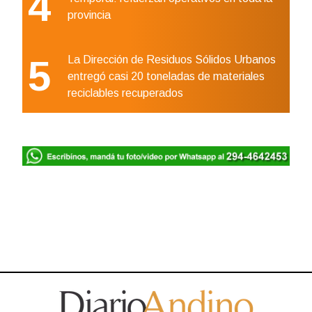
4
provincia
5
La Dirección de Residuos Sólidos Urbanos
entregó casi 20 toneladas de materiales
reciclables recuperados