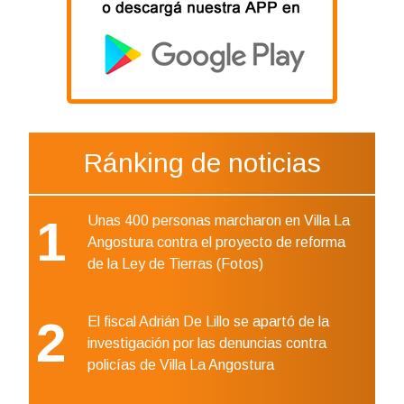
Ránking de noticias
1
Unas 400 personas marcharon en Villa La
Angostura contra el proyecto de reforma
de la Ley de Tierras (Fotos)
2
El fiscal Adrián De Lillo se apartó de la
investigación por las denuncias contra
policías de Villa La Angostura