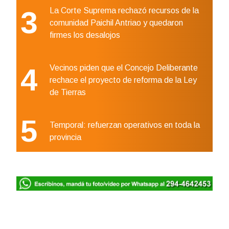
3
La Corte Suprema rechazó recursos de la
comunidad Paichil Antriao y quedaron
firmes los desalojos
4
Vecinos piden que el Concejo Deliberante
rechace el proyecto de reforma de la Ley
de Tierras
5
Temporal: refuerzan operativos en toda la
provincia